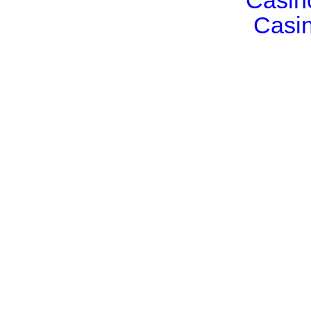
Casin
Casi