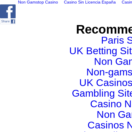
Non Gamstop Casino
Casino Sin Licencia España
Casin
Share
Recomme
Paris S
UK Betting S
Non Gam
Non-gams
UK Casinos
Gambling Sit
Casino N
Non Ga
Casinos 