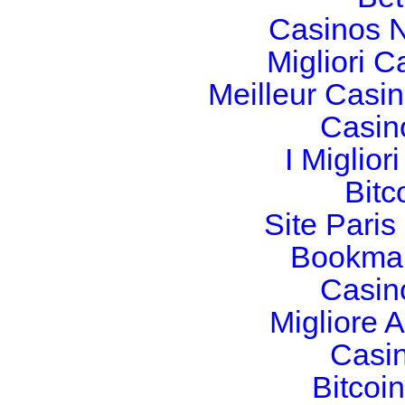
Casinos 
Migliori 
Meilleur Casi
Casin
I Miglior
Bitc
Site Paris
Bookma
Casin
Migliore
Casi
Bitcoi