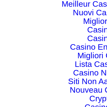
Meilleur Ca
Nuovi Ca
Miglio
Casi
Casi
Casino En
Migliori
Lista Ca
Casino N
Siti Non 
Nouveau C
Cryp