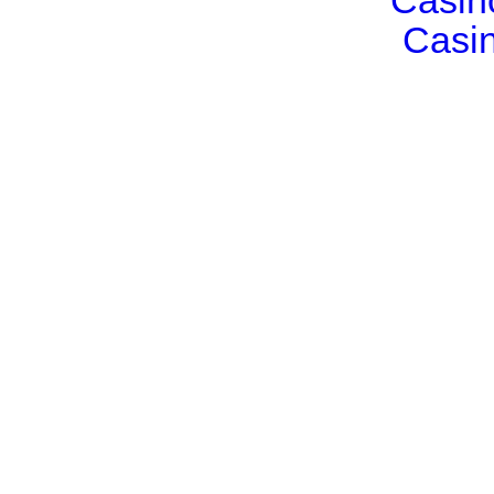
Casin
Casi