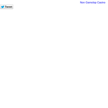
Non Gamstop Casino
Tweet