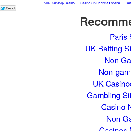
Non Gamstop Casino
Casino Sin Licencia España
Cas
Tweet
Recomme
Paris 
UK Betting S
Non Ga
Non-gam
UK Casino
Gambling Si
Casino 
Non Ga
Casinos