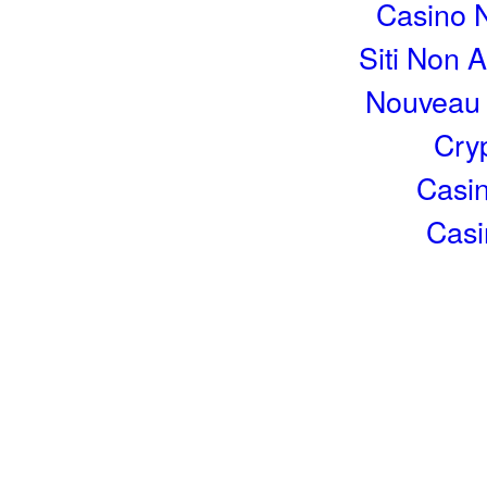
Casino 
Siti Non
Nouveau 
Cry
Casi
Casi