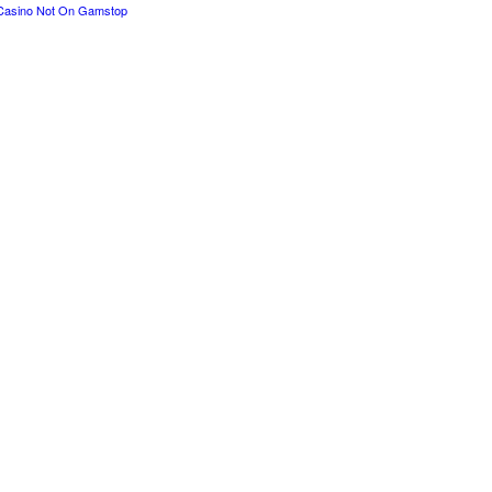
Casino Not On Gamstop