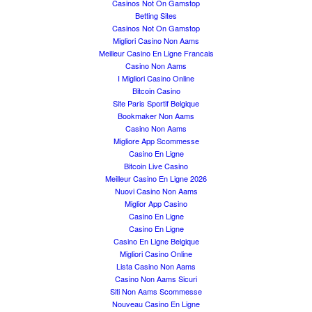
Casinos Not On Gamstop
Betting Sites
Casinos Not On Gamstop
Migliori Casino Non Aams
Meilleur Casino En Ligne Francais
Casino Non Aams
I Migliori Casino Online
Bitcoin Casino
Site Paris Sportif Belgique
Bookmaker Non Aams
Casino Non Aams
Migliore App Scommesse
Casino En Ligne
Bitcoin Live Casino
Meilleur Casino En Ligne 2026
Nuovi Casino Non Aams
Miglior App Casino
Casino En Ligne
Casino En Ligne
Casino En Ligne Belgique
Migliori Casino Online
Lista Casino Non Aams
Casino Non Aams Sicuri
Siti Non Aams Scommesse
Nouveau Casino En Ligne